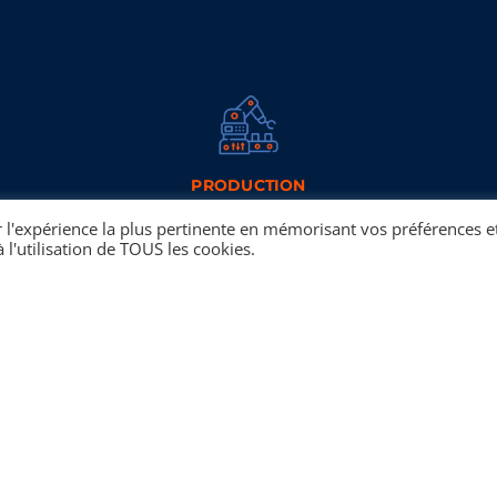
PRODUCTION
Les processus industriels Misfat permettent
r l'expérience la plus pertinente en mémorisant vos préférences e
de couvrir une gamme très diversifiée de
 l'utilisation de TOUS les cookies.
filtres. Misfat filtration a toujours adopté une
stratégie de diversification et de veille
technologique afin d’être toujours parmi les
meilleurs du secteur de la filtration.