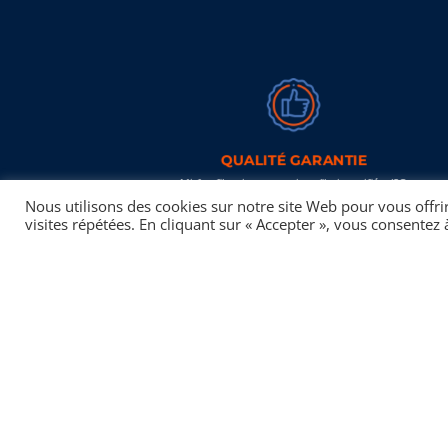
QUALITÉ GARANTIE
Misfat filtration est aujourd’hui certifiée ISO
9001, ISO/TS 16949, ISO 14001 et OHSAS
Nous utilisons des cookies sur notre site Web pour vous offri
18001 et jouit d’une reconnaissance des plus
visites répétées. En cliquant sur « Accepter », vous consentez à
grands constructeurs automobiles.