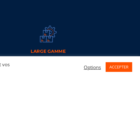
LARGE GAMME
La gamme Misfat comporte actuellement
t vos
2500 références de filtres à air, huile,
Options
ACCEPTER
carburant et habitacle pour véhicules de
tourisme, utilitaires, poids lourds et
industriels.