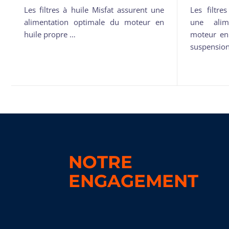
Les filtres à huile Misfat assurent une
Les filtre
alimentation optimale du moteur en
une alim
huile propre …
moteur en
suspension
NOTRE
ENGAGEMENT