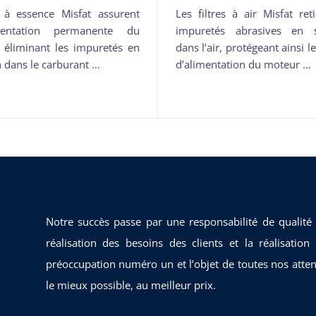
s à essence Misfat assurent
Les filtres à air Misfat ret
entation permanente du
impuretés abrasives en 
 éliminant les impuretés en
dans l’air, protégeant ainsi 
 dans le carburant …
d’alimentation du moteur …
Notre succès passe par une responsabilité de qualité
réalisation des besoins des clients et la réalisatio
préoccupation numéro un et l’objet de toutes nos attenti
le mieux possible, au meilleur prix.