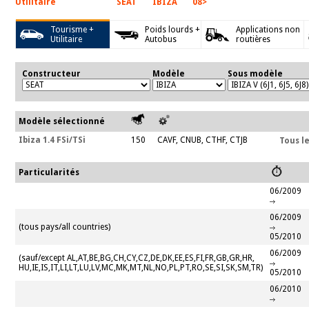
Utilitaire
SEAT
IBIZA
08>
Tourisme +
Poids lourds +
Applications non
Utilitaire
Autobus
routières
Constructeur
Modèle
Sous modèle
Modèle sélectionné
Ibiza 1.4 FSi/TSi
150
CAVF, CNUB, CTHF, CTJB
Tous l
Particularités
06/2009
06/2009
(tous pays/all countries)
05/2010
06/2009
(sauf/except AL,AT,BE,BG,CH,CY,CZ,DE,DK,EE,ES,FI,FR,GB,GR,HR,
HU,IE,IS,IT,LI,LT,LU,LV,MC,MK,MT,NL,NO,PL,PT,RO,SE,SI,SK,SM,TR)
05/2010
06/2010