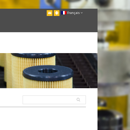
Français
English
Deutsch
Italiano
Español
Polski
Русский